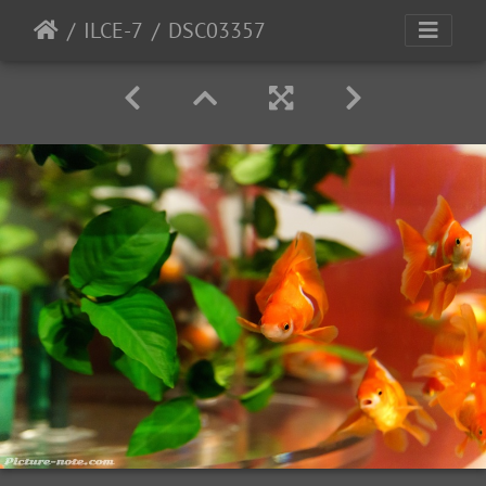
ILCE-7
DSC03357