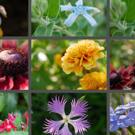
4
P1020451
2
P1020416