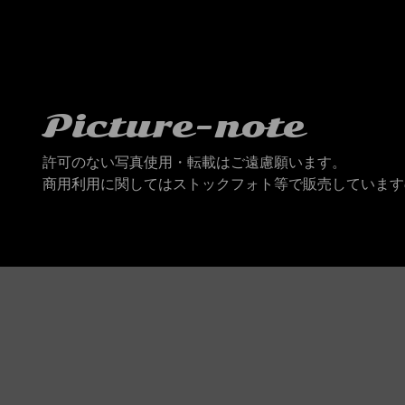
Picture-note
許可のない写真使用・転載はご遠慮願います。
商用利用に関してはストックフォト等で販売しています