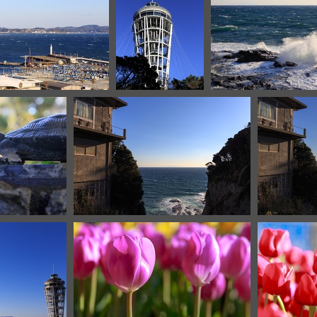
G 8468
IMG 8466
IMG 8
0
IMG 8426