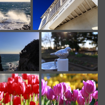
456
IMG 8454
IMG 8424
IMG 8409