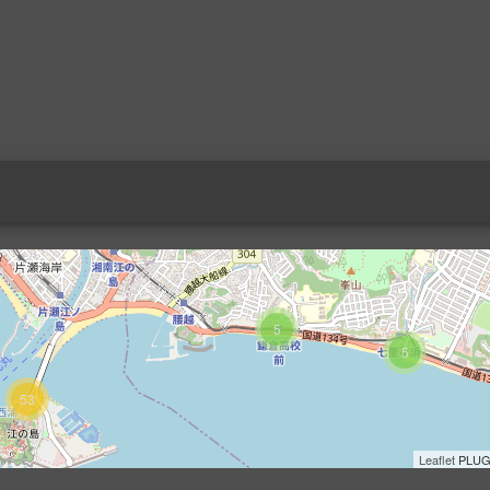
5
5
53
Leaflet
PLUG