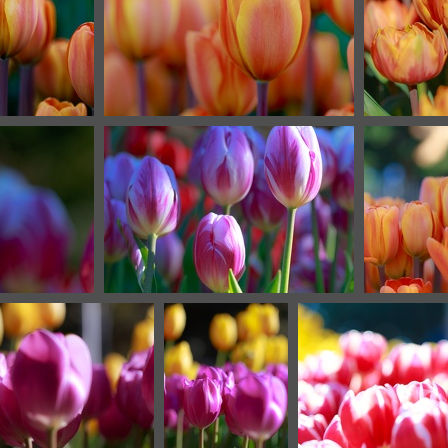
4
IMG 8331
9
IMG 8307