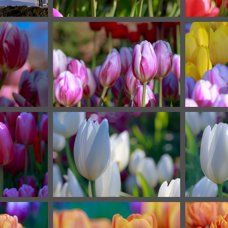
2
IMG 8387
7
IMG 8356
9
IMG 8348