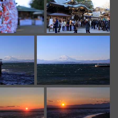
IMG 8219
IMG 8217
181
IMG 8178