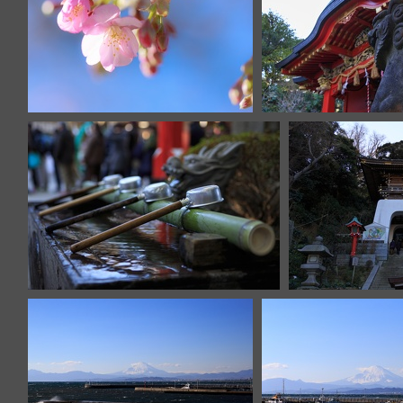
IMG 8249
IMG 823
IMG 8214
IM