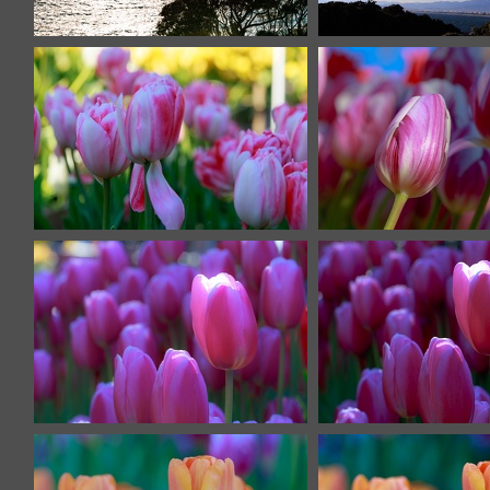
IMG 8404
IMG 840
IMG 8368
IMG 835
IMG 8352
IMG 834