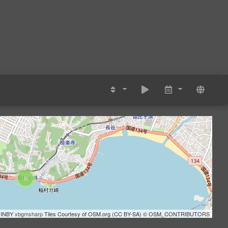
6
INBY
xbgmsharp
Tiles Courtesy of OSM.org (CC BY-SA) © OSM_CONTRIBUTORS