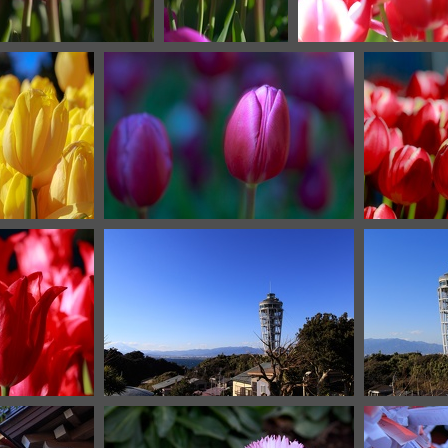
G 8294
IMG 8292
IMG 8
6
IMG 8268
9
IMG 8256