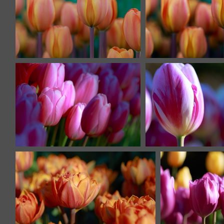
IMG 8336
IMG 833
IMG 8310
IMG 830