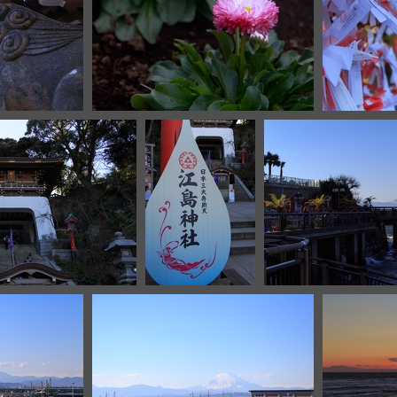
5
IMG 8227
G 8204
IMG 8201
IMG 8