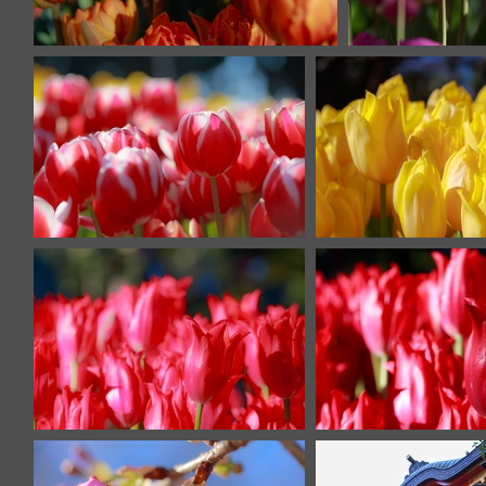
IMG 8303
IM
IMG 8281
IMG 827
IMG 8261
IMG 825