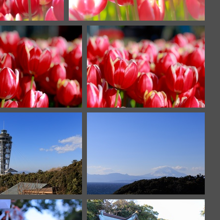
288
IMG 8283
IMG 8263
IMG 8262
IMG 8254
IMG 8253